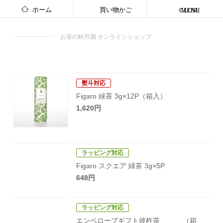
ホーム
買い物かご
CLOSE
MENU
お茶の秋月園 オンラインショップ
熨斗対応
Figaro 緑茶
3g×12P（箱入）
1,620円
ラッピング対応
Figaro スクエア
緑茶 3g×5P
648円
ラッピング対応
エンベロープギフト彼杵茶
（箱