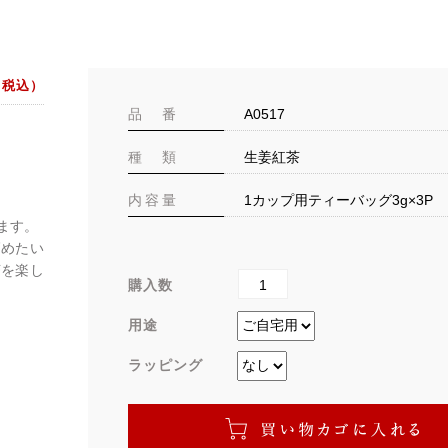
（税込）
品 番
A0517
種 類
生姜紅茶
内容量
1カップ用ティーバッグ3g×3P
ます。
高めたい
茶を楽し
購入数
用途
ラッピング