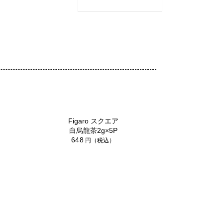
Figaro スクエア
白烏龍茶2g×5P
648
円（税込）