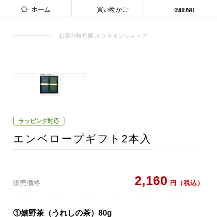
ホーム
買い物かご
CLOSE
MENU
お茶の秋月園 オンラインショップ
ラッピング対応
エンベロープギフト2本入
2,160
販売価格
円（税込）
①嬉野茶（うれしの茶）80g