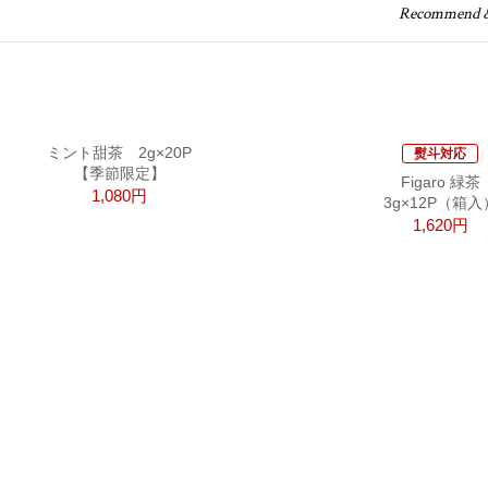
Recommend & 
ミント甜茶 2g×20P
熨斗対応
【季節限定】
Figaro 緑茶
1,080円
3g×12P（箱入
1,620円