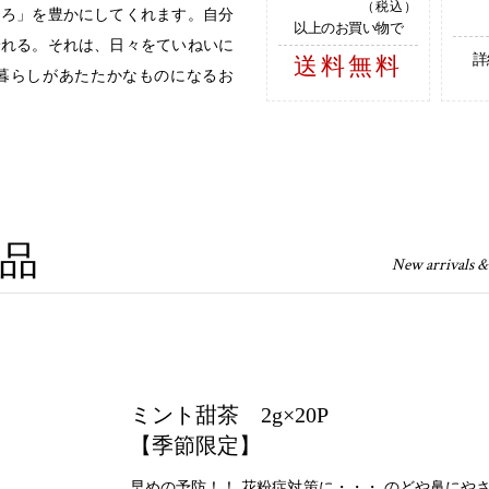
（税込）
ころ」を豊かにしてくれます。自分
以上のお買い物で
淹れる。それは、日々をていねいに
詳
送料無料
暮らしがあたたかなものになるお
品
New arrivals &
ミント甜茶 2g×20P
【季節限定】
早めの予防！！ 花粉症対策に・・・ のどや鼻にや