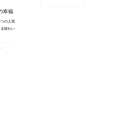
つの幸福
5つの人気
ある味わい
ら