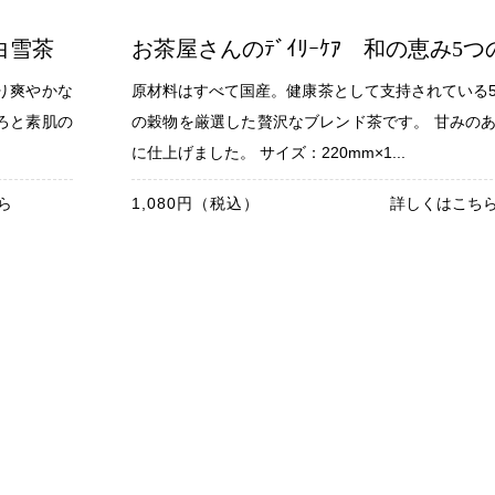
白雪茶
お茶屋さんのﾃﾞｲﾘｰｹｱ 和の恵み5
り爽やかな
原材料はすべて国産。健康茶として支持されている
ろと素肌の
の穀物を厳選した贅沢なブレンド茶です。 甘みの
に仕上げました。 サイズ：220mm×1...
ら
1,080円（税込）
詳しくはこち