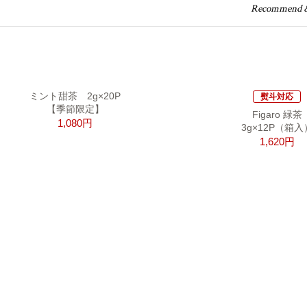
Recommend & 
ミント甜茶 2g×20P
熨斗対応
【季節限定】
Figaro 緑茶
1,080円
3g×12P（箱入
1,620円