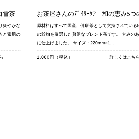
白雪茶
お茶屋さんのﾃﾞｲﾘｰｹｱ 和の恵み5
り爽やかな
原材料はすべて国産。健康茶として支持されている
ろと素肌の
の穀物を厳選した贅沢なブレンド茶です。 甘みの
に仕上げました。 サイズ：220mm×1...
ら
1,080円（税込）
詳しくはこち