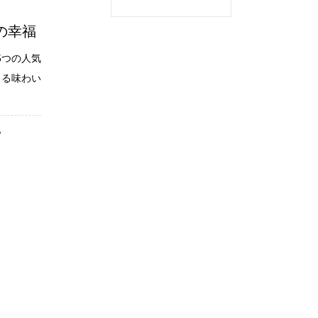
つの幸福
5つの人気
ある味わい
ら