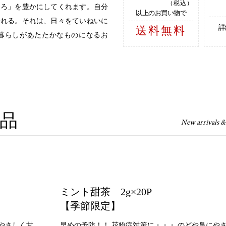
（税込）
ころ」を豊かにしてくれます。自分
以上のお買い物で
淹れる。それは、日々をていねいに
詳
送料無料
暮らしがあたたかなものになるお
品
New arrivals &
ミント甜茶 2g×20P
【季節限定】
やさしく甘
早めの予防！！ 花粉症対策に・・・ のどや鼻にや